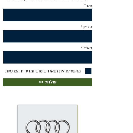
שם
טלפון
דוא"ל
מאשר/ת את
תנאי השימוש ומדיניות הפרטיות
<< שלח/י