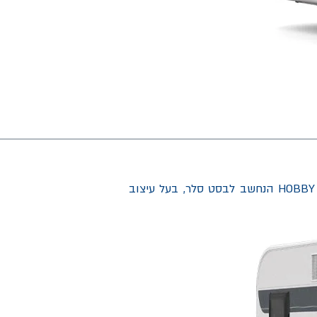
האם אתם אוהבים שדברים יהיו שימושיים ובו בעת מודרניים? במקרה כזה תתרגשו מקרוואן דה לוקס של HOBBY הנחשב לבסט סלר, בעל עיצוב