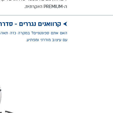
ה-PREMIUM היוקרתית.
קרוואנים נגררים - סדרת ONTOUR (און תו
⮜
עם עיצוב מודרני ומפתיע
.