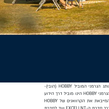
חברת רם אור קוגוט בע"מ מייבאת, משווקת ומספקת שירותי אחזקה עבור קרוואנים מבית המותג הגרמני המוביל HOBBY (הובי)-
קרוואנים נגררים במגוון סגנונות עיצוב עם אפשרויות התאמה מרובות לכל סוגי הלקוחות. המותג הגרמני HOBBY הינו מוביל דרך הידוע
באיכויות הקרוואנים, רמת הגימור והעמידות לאורך שנים רבות של שימוש. חברת רם אור קוגוט המייבאת את הקרוואנים של HOBBY
לישראל, מציעה מספר סדרות של קרוואנים נגררים ברמות גימור שונות החל מסדרת ה-DE LUXE דרך סדרת ה-EXCELLNT ועד לסדרת