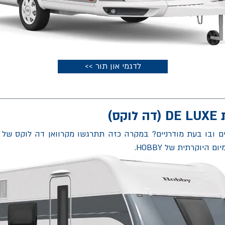
<< לדגמי און תור
ס)
היוקרתית של HOBBY
.