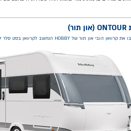
ר)
האם אתם ספונטניים? במקרה כזה תאהבו את קרוואן הובי או