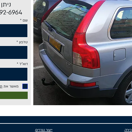
ניתן
072-392-6964 או ב
שם
טלפון
דוא"ל
מאשר את
תנ
כירה
.
ייצור נגררים
.