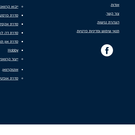
אודות
.
ייבוא קרוואנ
צור קשר
.
סדרת פרסטיג
הצהרת נגישות
.
סדרת אקסל
תנאי שימוש ומדיניות פרטיות
.
סדרת דה לו
סדרת און תו
Hobby
ייצור קרוואני
אוטוקרוואן
.
סדרת אופטי
חברת רם אור קוגוט בע"מ, מייבאת, מייצרת ומשווקת קר