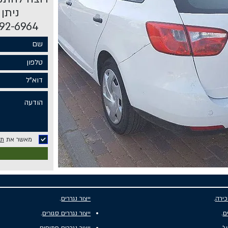
ניתן
072-392-6964 או ב
מאשר את
תנ
כירה
.
ייצור נגררים
.
ים
.
ייצור נגררים סגורים
.