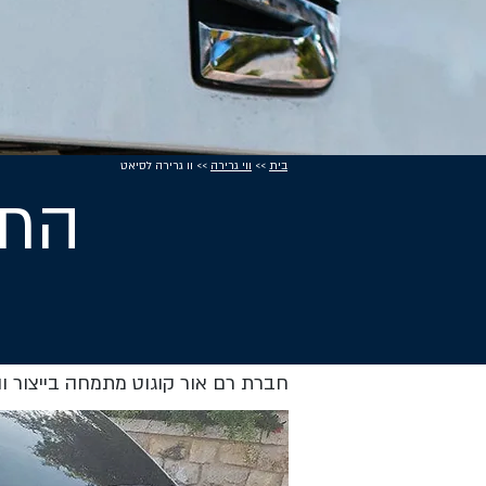
בית
>>
ווי גרירה
>> וו גרירה לסיאט
התק
חברת רם אור קוגוט מתמחה בייצור וה