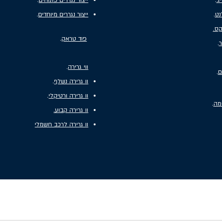
'
.
ייצור נגררים פתוחים
.
נט
.
ייצור נגררים מיוחדים
.
קס.
פוד טראק
.
ר
.
ווי גרירה
.
ם
.
וו גרירה נשלף
.
וו גרירה ורטיקלי
.
מה
.
וו גרירה קבוע.
וו גרירה לרכב חשמלי
וואנים ואוטוקרוואן במגוון סגנונות רחב. בנוסף, החברה מתמחה בייצור נגררים פתוחים, נג
שאיות אוכל/אוטו אוכל) בהתאמה מלאה לדרישות הלקוח. החברה מספקת שירות ללקוחות
ה, בתל אביב, בראשון לציון, במודיעין, בירושלים, בחולון בעכו, בנהריה, בכרמיאל, בפתח