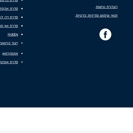
סדרת פרסטיג
הצהרת נגישות
.
סדרת אקסל
תנאי שימוש ומדיניות פרטיות
.
סדרת דה לו
סדרת און תו
Hobby
ייצור קרוואני
אוטוקרוואן
.
סדרת אופטי
חברת רם אור קוגוט בע"מ, מייבאת, מייצרת ומשווקת קר
כן, החברה מייבאת, מייצרת ומשווקת פוד טראקס (מ
ללקוחות בצפון, בחיפה, בקריות, במרכז, בשרון, בנתני