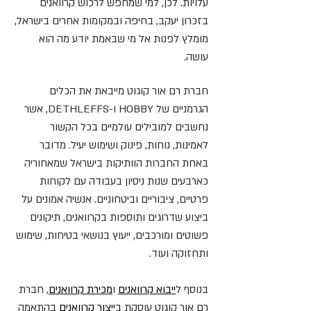
עלויות. לכן, למי שמחפש לרכוש קרוואנים
בזכרון יעקב, בחיפה ובמקומות אחרים בישראל,
מומלץ לפנות אל מי שבאמת יודע מה הוא
עושה.
חברת רם אור קוגוט מייבאת את הכלים
הגרמניים של HOBBY ו-DETHLEFFS, אשר
נחשבים למובילים עולמיים בכל הקשור
לאמינות, נוחות, פינוק ושימוש יעיל. מדובר
באחת החברות הוותיקות בישראל שמאחוריה
כארבעים שנות ניסיון בעבודה עם לקוחות
פרטיים, ציבוריים וביטחוניים. אנשיה אמונים על
ביצוע שדרוגים ותוספות בקרוואנים, תיקונים
פשוטים ומורכבים, ייעוץ בנושאי בטיחות, שימוש
ותחזוקה ועוד.
בנוסף ל
ייבוא קרוואנים
ו
מכירת קרוואנים
, חברת
רם אור קוגוט עוסקת ב
ייצור קרוואנים
בהתאמה